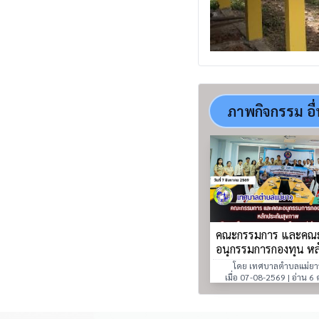
ภาพกิจกรรม อื
คณะกรรมการ และคณ
อนุกรรมการกองทุน หล
ประกันสุขภาพ เดินทา
โดย เทศบาลตำบลแม่ยา
ศึกษาดูงาน ณ เทศบาล
เมื่อ 07-08-2569 | อ่าน 6 ค
แพร่ ตำบลในเวียง อำ
เมืองแพร่ จังหวัดแพร่