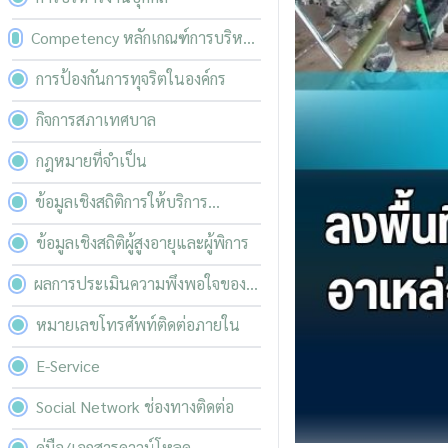
Competency หลักเกณฑ์การบริหาร
และพัฒนาทรัพยากรบุคคล
การป้องกันการทุจริตในองค์กร
กิจการสภาเทศบาล
กฎหมายที่จำเป็น
ข้อมูลเชิงสถิติการให้บริการ
ประชาชน
ข้อมูลเชิงสถิติผู้สูงอายุและผู้พิการ
ผลการประเมินความพึงพอใจของ
ผู้รับบริการ
หมายเลขโทรศัพท์ติดต่อภายใน
E-Service
Social Network ช่องทางติดต่อ
คู่มือ/เอกสารดาวน์โหลด