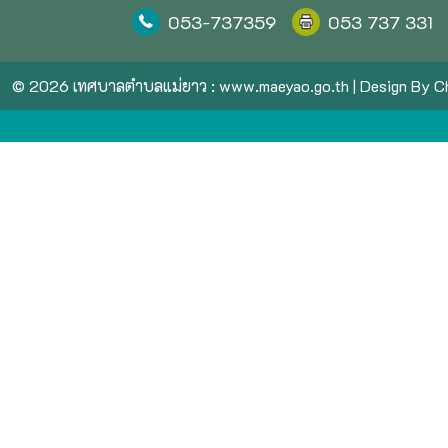
053-737359
053 737 331
© 2026 เทศบาลตำบลแม่ยาว :
www.maeyao.go.th
| Design By
Ch
ขอ
เครดิต
ฟรี
หน่อย
ครับ
สมัคร
ปุ๊บ
รับ
ปั๊บ
ไม่
ต้อง
ฝาก
สล็อต