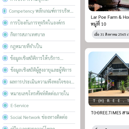
Competency หลักเกณฑ์การบริหาร
Lar Poe Farm & Ho
และพัฒนาทรัพยากรบุคคล
การป้องกันการทุจริตในองค์กร
หมู่ที่ 10
กิจการสภาเทศบาล
เมื่อ
31 สิงหาคม 2565 เ
กฎหมายที่จำเป็น
ข้อมูลเชิงสถิติการให้บริการ
ประชาชน
ข้อมูลเชิงสถิติผู้สูงอายุและผู้พิการ
ผลการประเมินความพึงพอใจของ
ผู้รับบริการ
หมายเลขโทรศัพท์ติดต่อภายใน
E-Service
T(H)REE.TIMES สาม.เ
Social Network ช่องทางติดต่อ
คู่มือ/เอกสารดาวน์โหลด